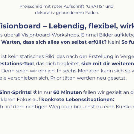
Preisschild mit roter Aufschrift "GRATIS" und 
dekorativ gebundenem Faden.
Visionboard – Lebendig, flexibel, wi
es überall Visionboard-Workshops. Einmal Bilder aufkle
 
Warten, dass sich alles von selbst erfüllt?
 Nein! 
So fu
 ist kein statisches Bild, das nach der Erstellung in Verge
stations-Tool
, das dich begleitet, 
sich mit dir weitere
. Denn seien wir ehrlich: In sechs Monaten kann sich so 
le verschieben sich, Prioritäten werden neu gesetzt.
Sinn-Sprints!
 🎯In nur 
60 Minuten
 feilen wir gezielt an
klaren Fokus auf 
konkrete Lebenssituationen:
ch auf dem richtigen Weg oder brauchst du eine Kursko