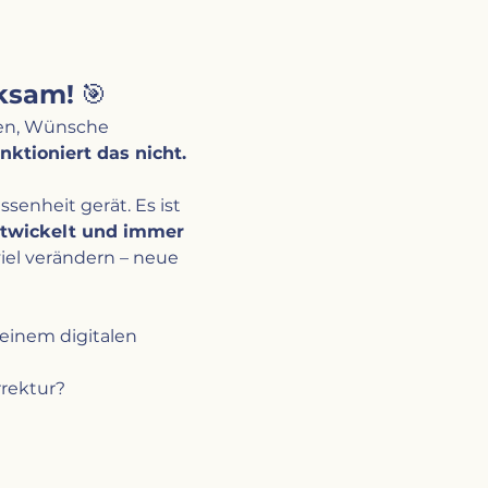
rksam!
 🎯
ben, Wünsche 
nktioniert das nicht.
ssenheit gerät. Es ist 
ntwickelt und immer 
viel verändern – neue 
 deinem digitalen 
rrektur?