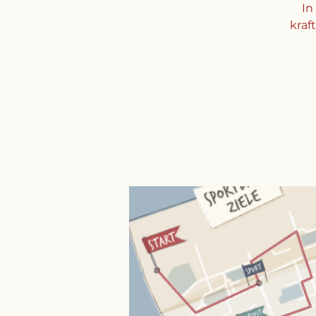
In
kraft