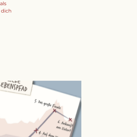
als
r dich