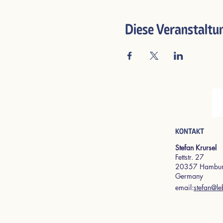
Diese Veranstaltun
KONTAKT​
Stefan Krursel
Fettstr. 27
20357 Hambu
Germany
email:
stefan@le