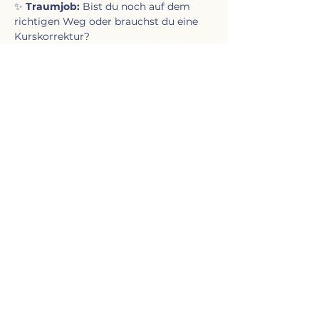
✨ 
Traumjob:
 Bist du noch auf dem 
richtigen Weg oder brauchst du eine 
Kurskorrektur?
Mehr anzeigen
Diese Veranstaltung teilen
KONTAKT​
Stefan Krursel
Fettstr. 27