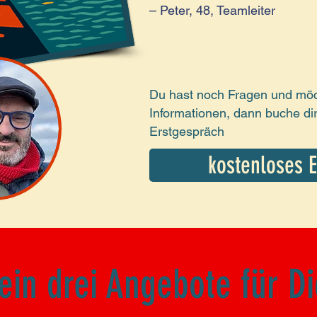
– Peter, 48, Teamleiter
Du hast noch Fragen und möc
Informationen, dann buche dir
Erstgespräch
kostenloses 
kostenlose
in drei Angebote für Di
: 80 € für 2 Stunden
! begrenzte Plä
im August – jetzt