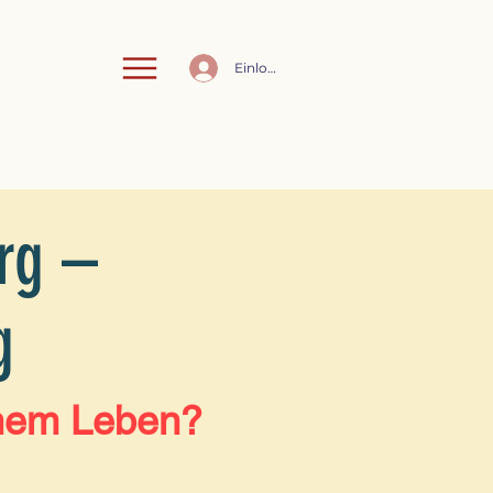
Einloggen
rg –
g
inem Leben?