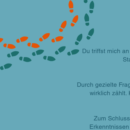
Du triffst mich a
St
Durch gezielte Fra
wirklich zählt
Zum Schluss 
Erkenntnissen 