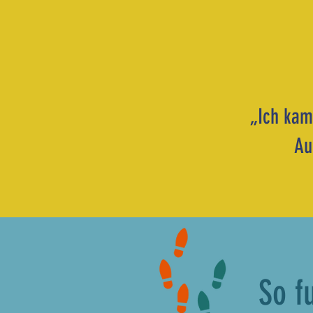
„Ich kam
Au
So f