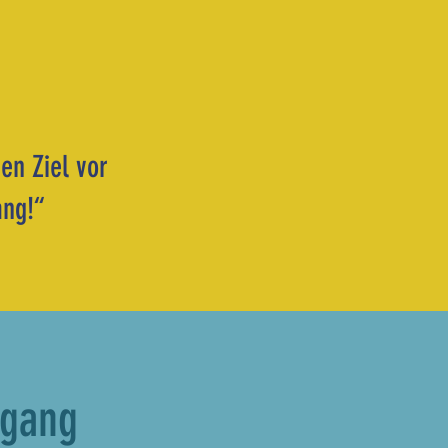
en Ziel vor
ang!“
rgang