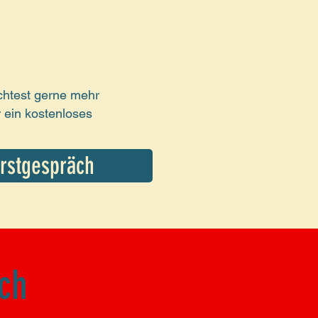
htest gerne mehr
 ein kostenloses
Erstgespräch
s Erstgespräch
ch
tze im Sommer 2025 !