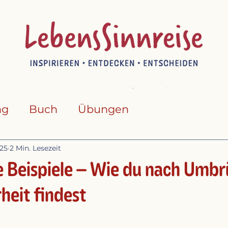
ng
Buch
Übungen
025
2 Min. Lesezeit
e Beispiele – Wie du nach Umb
heit findest
ternen bewertet.