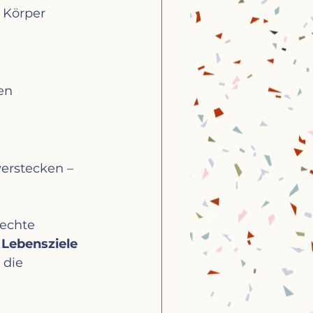
 Körper 
en 
erstecken – 
 echte 
 
Lebensziele 
 die 