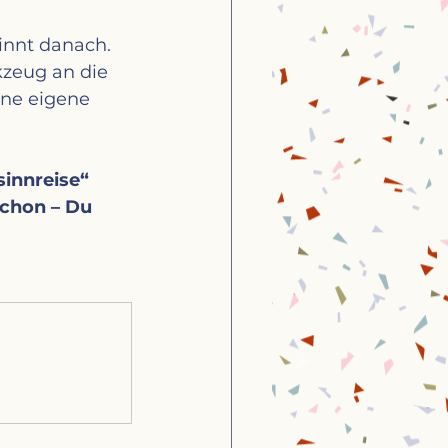
ginnt danach.
zeug an die 
ine eigene 
innreise“ 
schon – Du 