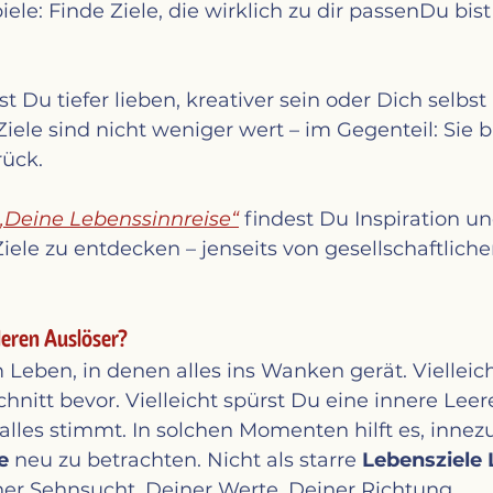
ele: Finde Ziele, die wirklich zu dir passenDu bis
t Du tiefer lieben, kreativer sein oder Dich selbst
Ziele sind nicht weniger wert – im Gegenteil: Sie 
rück.
„Deine Lebenssinnreise“
 findest Du Inspiration un
ele zu entdecken – jenseits von gesellschaftliche
deren Auslöser?
 Leben, in denen alles ins Wanken gerät. Vielleich
nitt bevor. Vielleicht spürst Du eine innere Leer
lles stimmt. In solchen Momenten hilft es, innez
e
 neu zu betrachten. Nicht als starre 
Lebensziele 
ner Sehnsucht. Deiner Werte. Deiner Richtung.