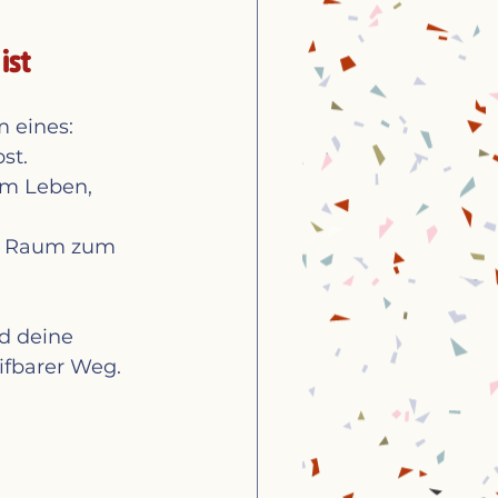
ist
 eines: 
st.
om Leben, 
it Raum zum 
d deine 
ifbarer Weg.