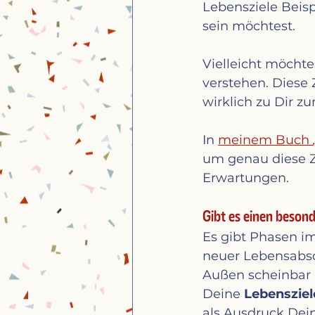
Lebensziele Beispi
sein möchtest.
Vielleicht möchtes
verstehen. Diese 
wirklich zu Dir zu
In 
meinem Buch 
um genau diese Zi
Erwartungen.
Gibt es einen beson
Es gibt Phasen im
neuer Lebensabsch
Außen scheinbar a
Deine 
Lebensziel
als Ausdruck Dei