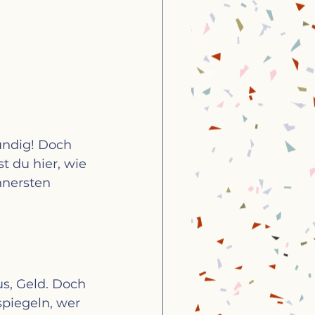
ündig! Doch 
t du hier, wie 
nnersten 
s, Geld. Doch 
spiegeln, wer 